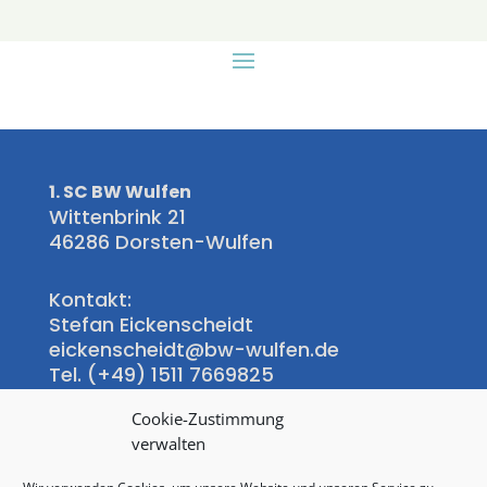
1. SC BW Wulfen
Wittenbrink 21
46286 Dorsten-Wulfen
Kontakt:
Stefan Eickenscheidt
eickenscheidt@bw-wulfen.de
Tel. (+49) 1511 7669825
Cookie-Zustimmung
Wittenbrink-Klause:
verwalten
Regina Hübner-Hoinkis
Tel.: +49(0)172 9731468