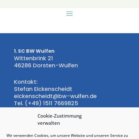
1. SC BW Wulfen
Wittenbrink 21
46286 Dorsten-Wulfen
Kontakt:
Stefan Eickenscheidt
eickenscheidt@bw-wulfen.de
Tel. (+49) 1511 7669825
Cookie-Zustimmung
Wittenbrink-Klause:
verwalten
Regina Hübner-Hoinkis
Tel.: +49(0)172 9731468
Wir verwenden Cookies, um unsere Website und unseren Service zu