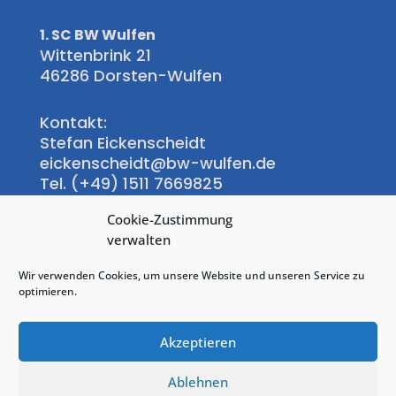
1. SC BW Wulfen
Wittenbrink 21
46286 Dorsten-Wulfen
Kontakt:
Stefan Eickenscheidt
eickenscheidt@bw-wulfen.de
Tel. (+49) 1511 7669825
Cookie-Zustimmung
Wittenbrink-Klause:
verwalten
Regina Hübner-Hoinkis
Tel.: +49(0)172 9731468
Wir verwenden Cookies, um unsere Website und unseren Service zu
+49(0)2369 8696
optimieren.
Akzeptieren
Ablehnen