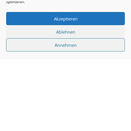
optimieren.
Akzeptieren
Ablehnen
Annehmen
Weitere Berichte von
den Wölfen
Viel mehr über uns findet ihr auch
auf unseren Social-Media Kanälen