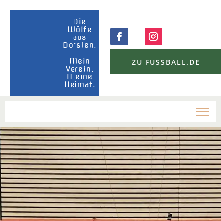
Die
Wölfe
aus
Dorsten.
Mein
ZU FUSSBALL.DE
Verein.
Meine
Heimat.