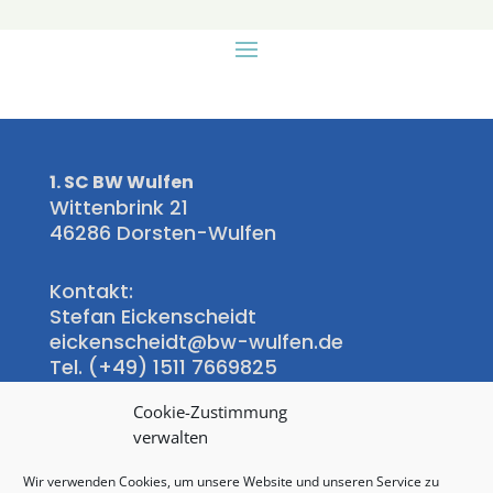
1. SC BW Wulfen
Wittenbrink 21
46286 Dorsten-Wulfen
Kontakt:
Stefan Eickenscheidt
eickenscheidt@bw-wulfen.de
Tel. (+49) 1511 7669825
Cookie-Zustimmung
Wittenbrink-Klause:
verwalten
Regina Hübner-Hoinkis
Tel.: +49(0)172 9731468
Wir verwenden Cookies, um unsere Website und unseren Service zu