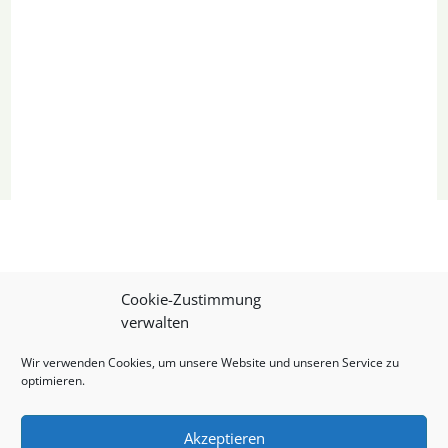
Cookie-Zustimmung
verwalten
Weitere Berichte von
Wir verwenden Cookies, um unsere Website und unseren Service zu
optimieren.
den Wölfen
Akzeptieren