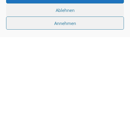
Ablehnen
Annehmen
Viel mehr über uns findet ihr auch
auf unseren Social-Media Kanälen