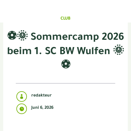
CLUB
⚽🌞 Sommercamp 2026
beim 1. SC BW Wulfen 🌞
⚽
redakteur

Juni 6, 2026
